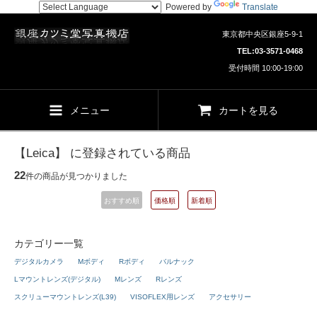
Powered by
Translate
東京都中央区銀座5-9-1
TEL:
03-3571-0468
受付時間 10:00-19:00
メニュー
カートを見る
【Leica】 に登録されている商品
22
件の商品が見つかりました
おすすめ順
価格順
新着順
カテゴリー一覧
デジタルカメラ
Mボディ
Rボディ
バルナック
Lマウントレンズ(デジタル)
Mレンズ
Rレンズ
スクリューマウントレンズ(L39)
VISOFLEX用レンズ
アクセサリー