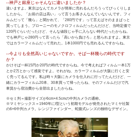
--神戸と銀座じゃそんなに違いましたか？
違いますよ。東京はなんてカメラが簡単に売れるんだろうってびっくりしま
したから。「お前の店は高い」って言うお客さんなんていないんです。フィ
ルムだって「幾ら」と聞かれて、「280円です」って言えばそのままぱっと
買ってしまう。ブローニーのモノクロフィルムだったんだけど、当時定価で
120円ぐらいだったけど、そんな値段じゃ手に入らない時代だったからね。
でも神戸じゃ280円って言ったら「高いから負けろ」と怒られますよ。東京
ではカラーフィルムだって売れた。1本1000円でも売れるんですからね。
--今よりも全然高いじゃないですか。そば一杯幾らの時代です
か？
かけそば一杯15円か20円の時代ですからね。今で考えればフィルム一本1万
とか2万とかって感覚ですよ。それがね、カラーフィルムが大阪に行くと安
く売ってるんです。私は時々大阪にカメラを仕入れに行ってたんだけど、一
緒にカラーフィルム20本、30本買って帰ったらね、そのフィルムだけで汽
車賃から宿泊費から全部出ましたからね。
※セミ判＝撮影サイズが6cm×4.5cmの中判カメラの通称。
※マミヤシックス＝1940年にI型という初期モデルが発売されたマミヤ社製
の6×6中判カメラ。レンジファインダー、蛇腹式レンズの独特なデザイン。