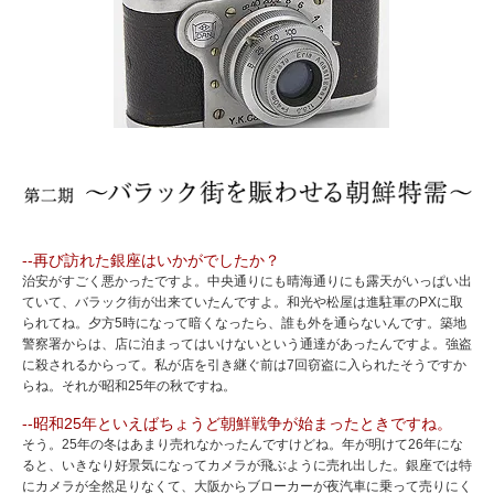
--再び訪れた銀座はいかがでしたか？
治安がすごく悪かったですよ。中央通りにも晴海通りにも露天がいっぱい出
ていて、バラック街が出来ていたんですよ。和光や松屋は進駐軍のPXに取
られてね。夕方5時になって暗くなったら、誰も外を通らないんです。築地
警察署からは、店に泊まってはいけないという通達があったんですよ。強盗
に殺されるからって。私が店を引き継ぐ前は7回窃盗に入られたそうですか
らね。それが昭和25年の秋ですね。
--昭和25年といえばちょうど朝鮮戦争が始まったときですね。
そう。25年の冬はあまり売れなかったんですけどね。年が明けて26年にな
ると、いきなり好景気になってカメラが飛ぶように売れ出した。銀座では特
にカメラが全然足りなくて、大阪からブローカーが夜汽車に乗って売りにく