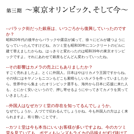
--バラック街だった銀座は、いつごろから復興していったのです
か？
昭和20年代の後半からバラックや露店が減って、徐々にビルが建つように
なっていったんですけどね。カツミ堂も昭和30年にコンクリートのビルに
建て替えましたからね。はっきりと変わったのは昭和39年の東京オリンピ
ックですよ。それにあわせて銀座もどんどん変わっていったね。
--その影響はカメラの売上にもありましたか？
すごく売れましたよ。とくに外国人。日本はやはりカメラ王国ですからね。
その頃にはキヤノンもニコンもどこも素晴らしいカメラを作っていましたか
ら。世界中から集まったオリンピック選手も、海外から日本に応援に来た人
も、とにかく安いというので、押し寄せるようにやってきてカメラを買って
いきましたよ。
--外国人はなぜカツミ堂の存在を知ってるんでしょうか。
なぜでしょうか。人づてで伝わるんでしょうかね。今も外国人の方はよく来
られますよ。有り難いことです。
--カツミ堂は今も本当にいいお客様が多いですよね。今のカツミ
堂を見ていても、ボディもレンズもライカの品揃えがずば抜けて