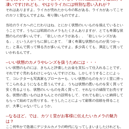
凄いですけれども、やはりライカには特別な思い入れが？
それはありますよ。ライカが売れたから今の私がある。ライカがあってこそ
のカツミ堂なんですよね。有り難いものですよ。
当社のライカへのこだわりはね、とにかく状態のいいものを揃えているとい
うことです。うちには戦前のカメラもたくさんありますが、とても奇麗な状
態のものが多いんです。「欲しいカメラがある」、「欲しいレンズがあ
る」、という人がうちに探しにきて、「凄く奇麗な状態のものが見つかっ
た」と喜んで買って帰る方が多いんですよ。多少高くても、満足して買って
いかれるんです。
--いい状態のカメラやレンズを扱うためには・・・
いい状態のものには、きちんと評価したお金を支払って仕入れることです。
それですぐ売れるわけじゃないんですけどね。しかしそうすることによっ
て、コレクターも写真家もブローカーも、いい状態のものをカツミ堂に持っ
てこられるようになると思うんですよ。うちは状態の悪いものを安く買って
安く売るよりも、状態のいいものを高く買って、それなりの値段でお売りす
る。状態の悪いものはきちんとその説明をして、それでも欲しいと納得して
もらって始めてお売りする。そうしたことによって顧客の信頼を得ること
が、大事じゃないでしょうか。
--なるほど。では、カツミ堂がお客様に伝えたいカメラの魅力
は？
ここ何年かで急速にデジタルカメラの時代になってしまいましたけれども。