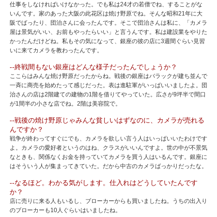
仕事をしなければいけなかった。でも私は24才の若僧でね、することがな
いんです。家のあった大阪の此花区は焼け野原でね。そんな昭和21年に大
阪でばったり、団治さんに会ったんです。そこで団治さんは私に、「カメラ
屋は景気がいい、お前もやったらいい」と言うんです。私は建設業をやりた
かったんだけどね。私もその気になって、銀座の彼の店に3週間ぐらい見習
いに来てカメラを教わったんです。
--終戦間もない銀座はどんな様子だったんでしょうか？
ここらはみんな焼け野原だったからね。戦後の銀座はバラックが建ち並んで
一斉に商売を始めたって感じだった。表は進駐軍がいっぱいいましたよ。団
治さんの店は2階建ての建物の1階を借りてやっていた。広さが9坪半で間口
が1間半の小さな店でね。2階は美容院で。
--戦後の焼け野原じゃみんな貧しいはずなのに、カメラが売れる
んですか？
戦争が終わってすぐにでも、カメラを欲しい言う人はいっぱいいたわけです
よ。カメラの愛好者というのはね、クラスがいいんですよ。世の中が不景気
なときも、関係なくお金を持っていてカメラを買う人はいるんです。銀座に
はそういう人が集まってきていた。だから中古のカメラばっかりだったな。
--なるほど。わかる気がします。仕入れはどうしていたんです
か？
店に売りに来る人もいるし、ブローカーからも買いましたね。うちの出入り
のブローカーも10人ぐらいはいましたね。