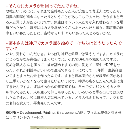
--そんなにカメラが出回ってたんですね。
敗戦というのはね、それまで金持ちだった人が没落して貧乏人になったり、
新興の闇屋が成金になったりということがあちこちであった。そうすると売
る人と買う人があるわけです。銀座はそういう人たちが入れ替わるような場
所だったから、銀座にはカメラ屋がたくさんあったんだと思う。進駐軍の連
中もいい客だったしね。当時から10軒ぐらいあったんじゃないかな。
--藤本さんは神戸でカメラ屋を始めて、そちらはどうだったんで
すか？
いや、売れないんだなぁ。やっぱり神戸と銀座では違うんですよ。カメラだ
けじゃなかなか商売がうまくなくてね。それでDPE※を始めたんですよ。
初めは職人さんを雇って、彼が辞めるまでの間に覚えて、家中でDPEをや
った。それが利益率がいいので生活できるようになって、3年間一生懸命働
いてまとまったお金を作ったんです。すると萩本団治さんが銀座の店があま
り上手くいかなくなって譲りたいというので、神戸の店をたたんで東京に出
てきたんですよ。彼は根っからの事業家でね、自分でダン35というカメラ
を作ってみたり、人を雇って卸しもやったり、いろいろと手を出しては失敗
したんですね。私は銀座の店に残っているカメラの代金を払って、カツミ堂
に名前を変えて、再出発したんです。
※DPE＝Development, Printing, Enlargementの略。フィルム現像と引き伸
ばしプリントのサービス