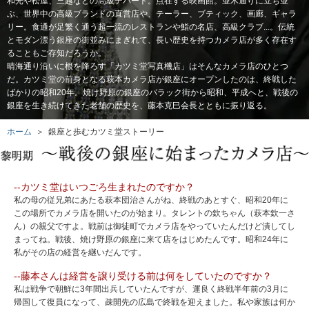
和光や松屋、三越などの高級デパート。点在する映画館。並木通りに立ち並
ぶ、世界中の高級ブランドの直営店や、テーラー、ブティック、画廊、ギャラ
リー。食通が足繁く通う超一流のレストランや鮨の名店、高級クラブ...。伝統
とモダン漂う銀座の街並みにまぎれて、長い歴史を持つカメラ店が多く存在す
ることもご存知だろうか。
晴海通り沿いに根を降ろす「カツミ堂写真機店」はそんなカメラ店のひとつ
だ。カツミ堂の前身となる萩本カメラ店が銀座にオープンしたのは、終戦した
ばかりの昭和20年。焼け野原の銀座のバラック街から昭和、平成へと、戦後の
銀座を生き続けてきた老舗の歴史を、藤本克巳会長とともに振り返る。
ホーム
＞ 銀座と歩むカツミ堂ストーリー
--カツミ堂はいつごろ生まれたのですか？
私の母の従兄弟にあたる萩本団治さんがね、終戦のあとすぐ、昭和20年に
この場所でカメラ店を開いたのが始まり。タレントの欽ちゃん（萩本欽一さ
ん）の親父ですよ。戦前は御徒町でカメラ店をやっていたんだけど潰してし
まってね。戦後、焼け野原の銀座に来て店をはじめたんです。昭和24年に
私がその店の経営を継いだんです。
--藤本さんは経営を譲り受ける前は何をしていたのですか？
私は戦争で朝鮮に3年間出兵していたんですが、運良く終戦半年前の3月に
帰国して復員になって、疎開先の広島で終戦を迎えました。私や家族は何か