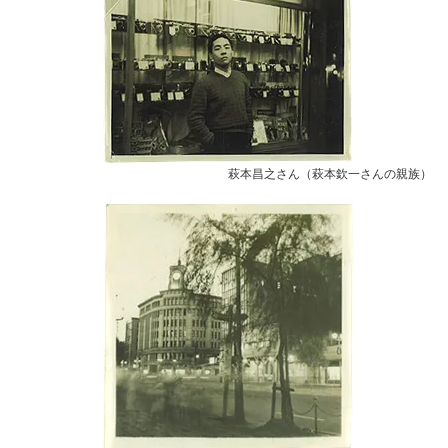
萩本昌之さん（萩本欽一さんの親族）