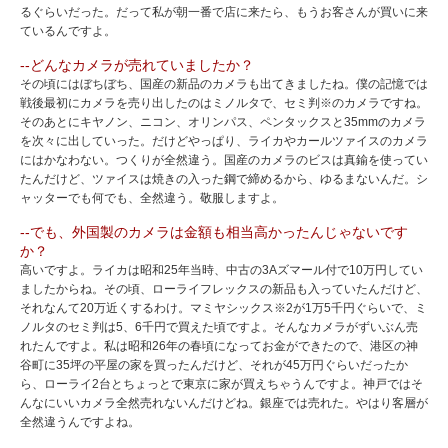
るぐらいだった。だって私が朝一番で店に来たら、もうお客さんが買いに来
ているんですよ。
--どんなカメラが売れていましたか？
その頃にはぼちぼち、国産の新品のカメラも出てきましたね。僕の記憶では
戦後最初にカメラを売り出したのはミノルタで、セミ判※のカメラですね。
そのあとにキヤノン、ニコン、オリンパス、ペンタックスと35mmのカメラ
を次々に出していった。だけどやっぱり、ライカやカールツァイスのカメラ
にはかなわない。つくりが全然違う。国産のカメラのビスは真鍮を使ってい
たんだけど、ツァイスは焼きの入った鋼で締めるから、ゆるまないんだ。シ
ャッターでも何でも、全然違う。敬服しますよ。
--でも、外国製のカメラは金額も相当高かったんじゃないです
か？
高いですよ。ライカは昭和25年当時、中古の3Aズマール付で10万円してい
ましたからね。その頃、ローライフレックスの新品も入っていたんだけど、
それなんて20万近くするわけ。マミヤシックス※2が1万5千円ぐらいで、ミ
ノルタのセミ判は5、6千円で買えた頃ですよ。そんなカメラがずいぶん売
れたんですよ。私は昭和26年の春頃になってお金ができたので、港区の神
谷町に35坪の平屋の家を買ったんだけど、それが45万円ぐらいだったか
ら、ローライ2台とちょっとで東京に家が買えちゃうんですよ。神戸ではそ
んなにいいカメラ全然売れないんだけどね。銀座では売れた。やはり客層が
全然違うんですよね。