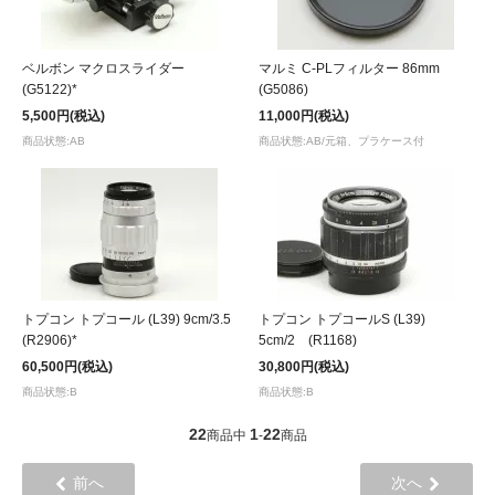
ベルボン マクロスライダー
マルミ C-PLフィルター 86mm
(G5122)*
(G5086)
5,500円(税込)
11,000円(税込)
商品状態:AB
商品状態:AB/元箱、プラケース付
トプコン トプコール (L39) 9cm/3.5
トプコン トプコールS (L39)
(R2906)*
5cm/2 (R1168)
60,500円(税込)
30,800円(税込)
商品状態:B
商品状態:B
22
1
22
商品中
-
商品
前へ
次へ