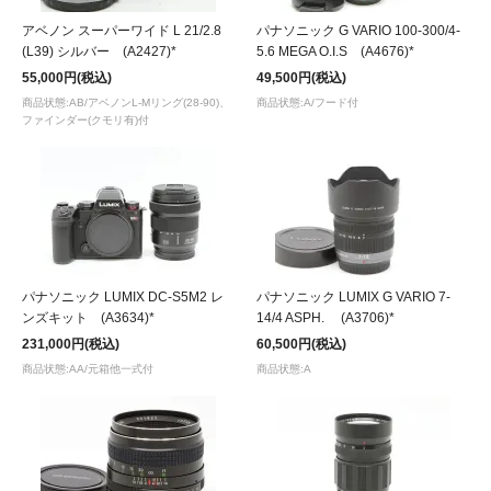
アベノン スーパーワイド L 21/2.8
パナソニック G VARIO 100-300/4-
(L39) シルバー (A2427)*
5.6 MEGA O.I.S (A4676)*
55,000円(税込)
49,500円(税込)
商品状態:AB/アベノンL-Mリング(28-90)、
商品状態:A/フード付
ファインダー(クモリ有)付
パナソニック LUMIX DC-S5M2 レ
パナソニック LUMIX G VARIO 7-
ンズキット (A3634)*
14/4 ASPH. (A3706)*
231,000円(税込)
60,500円(税込)
商品状態:AA/元箱他一式付
商品状態:A