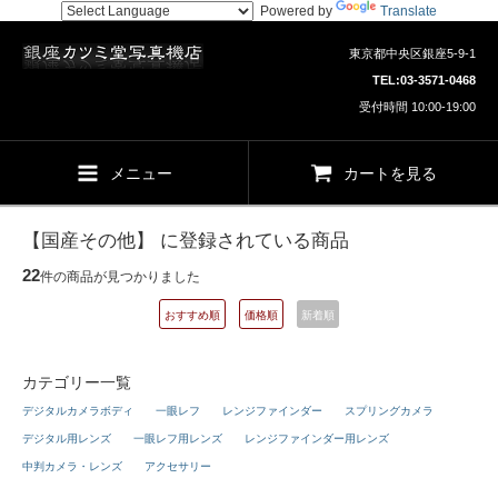
Powered by
Translate
東京都中央区銀座5-9-1
TEL:
03-3571-0468
受付時間 10:00-19:00
メニュー
カートを見る
【国産その他】 に登録されている商品
22
件の商品が見つかりました
おすすめ順
価格順
新着順
カテゴリー一覧
デジタルカメラボディ
一眼レフ
レンジファインダー
スプリングカメラ
デジタル用レンズ
一眼レフ用レンズ
レンジファインダー用レンズ
中判カメラ・レンズ
アクセサリー