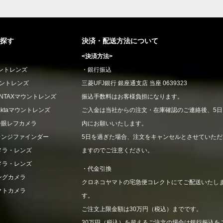
探す
決済・配送方法について
<決済方法>
ウントレンズ
・銀行振込
ウントレンズ
三菱UFJ銀行 銀座通支店 当座 0639323
CONTAXマウントレンズ
振込手数料はお客様負担になります。
xaktaマウントレンズ
ご入金は当社からの注文・在庫確認のご連絡後、5日
一眼レフカメラ
内にお願いいたします。
レンジファインダー
5日を過ぎた場合、注文をキャンセルとさせていただ
メラ・レンズ
ますのでご注意ください。
メラ・レンズ
・代金引換
ングカメラ
クロネコヤマトの宅急便コレクトにてご配送いたし
クトカメラ
す。
ご注文上限金額は30万円（税込）までです。
30万円（税込）を超えるご注文の場合は銀行振込を