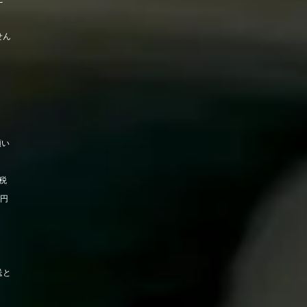
せん
願い
税
0円
送と