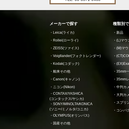
メーカーで探す
種類別で
Leica(ライカ)
新品
Rollei(ローライ)
(L)マ
ZEISS(ツァイス)
(M)マ
Voigtlander(フォクトレンダー)
(CT)
Kodak(コダック)
(EX)E
舶来その他
35mm
Canon(キャノン)
35mm
ニコン(Nikon)
中判カ
CONTAX/YASHICA
大判カ
(コンタックス/ヤシカ)
スプリ
SONY/MINOLTA/KONICA
(ソニー/ミノルタ/コニカ)
コンパ
OLYMPUS(オリンパス)
国産その他