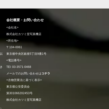
会社概要・お問い合わせ
<会社名>
株式会社カツミ堂写真機店
<所在地>
〒104-0061
以
東京都中央区銀座5丁目9番1号
<電話番号>
き
TEl: 03-3571-0468
メールでのお問い合わせは
コチラ
<古物営業法に基づく表示>
東京都公安委員会
ま
第301066202453号
株式会社カツミ堂写真機店
ご