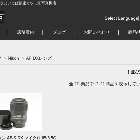
ラといえば銀座カツミ堂写真機店
Select Language
店舗案内
ブログ
お問い合わせ
商品
P
>
Nikon
>
AF DXレンズ
[ 並
全 [1] 商品中 [1-1] 商品を表示して
ン AF-S DX マイクロ 85/3.5G