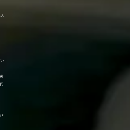
せん
願い
税
0円
送と