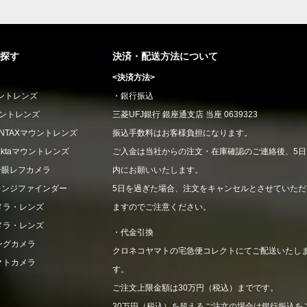
探す
決済・配送方法について
<決済方法>
ウントレンズ
・銀行振込
ウントレンズ
三菱UFJ銀行 銀座通支店 当座 0639323
CONTAXマウントレンズ
振込手数料はお客様負担になります。
xaktaマウントレンズ
ご入金は当社からの注文・在庫確認のご連絡後、5日
一眼レフカメラ
内にお願いいたします。
レンジファインダー
5日を過ぎた場合、注文をキャンセルとさせていただ
メラ・レンズ
ますのでご注意ください。
メラ・レンズ
・代金引換
ングカメラ
クロネコヤマトの宅急便コレクトにてご配送いたし
クトカメラ
す。
ご注文上限金額は30万円（税込）までです。
30万円（税込）を超えるご注文の場合は銀行振込を