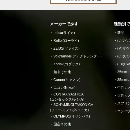
メーカーで探す
種類別で
Leica(ライカ)
新品
Rollei(ローライ)
(L)マ
ZEISS(ツァイス)
(M)マ
Voigtlander(フォクトレンダー)
(CT)
Kodak(コダック)
(EX)E
舶来その他
35mm
Canon(キャノン)
35mm
ニコン(Nikon)
中判カ
CONTAX/YASHICA
大判カ
(コンタックス/ヤシカ)
スプリ
SONY/MINOLTA/KONICA
(ソニー/ミノルタ/コニカ)
コンパ
OLYMPUS(オリンパス)
国産その他