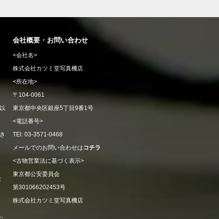
会社概要・お問い合わせ
<会社名>
株式会社カツミ堂写真機店
<所在地>
〒104-0061
以
東京都中央区銀座5丁目9番1号
<電話番号>
き
TEl: 03-3571-0468
メールでのお問い合わせは
コチラ
<古物営業法に基づく表示>
東京都公安委員会
ま
第301066202453号
株式会社カツミ堂写真機店
ご