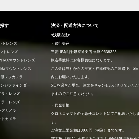
探す
決済・配送方法について
<決済方法>
ウントレンズ
・銀行振込
ウントレンズ
三菱UFJ銀行 銀座通支店 当座 0639323
CONTAXマウントレンズ
振込手数料はお客様負担になります。
xaktaマウントレンズ
ご入金は当社からの注文・在庫確認のご連絡後、5日
一眼レフカメラ
内にお願いいたします。
レンジファインダー
5日を過ぎた場合、注文をキャンセルとさせていただ
メラ・レンズ
ますのでご注意ください。
メラ・レンズ
・代金引換
ングカメラ
クロネコヤマトの宅急便コレクトにてご配送いたし
クトカメラ
す。
ご注文上限金額は30万円（税込）までです。
30万円（税込）を超えるご注文の場合は銀行振込を