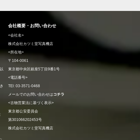
会社概要・お問い合わせ
<会社名>
株式会社カツミ堂写真機店
<所在地>
〒104-0061
以
東京都中央区銀座5丁目9番1号
<電話番号>
き
TEl: 03-3571-0468
メールでのお問い合わせは
コチラ
<古物営業法に基づく表示>
東京都公安委員会
ま
第301066202453号
株式会社カツミ堂写真機店
ご