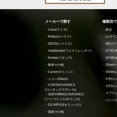
メーカーで探す
種類別で
Leica(ライカ)
新品
Rollei(ローライ)
(L)マ
ZEISS(ツァイス)
(M)マ
Voigtlander(フォクトレンダー)
(CT)
Kodak(コダック)
(EX)E
舶来その他
35mm
Canon(キャノン)
35mm
ニコン(Nikon)
中判カ
CONTAX/YASHICA
大判カ
(コンタックス/ヤシカ)
スプリ
SONY/MINOLTA/KONICA
(ソニー/ミノルタ/コニカ)
コンパ
OLYMPUS(オリンパス)
国産その他