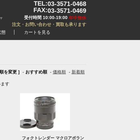
TEL:
03-3571-0468
FAX:
03-3571-0469
受付時間 10:00-19:00
年中無休
▼
注文・お問い合わせ・買取も承ります
状態
カートを見る
び順を変更 ]
-
おすすめ順
-
価格順
-
新着順
います
フォクトレンダー マクロアポラン