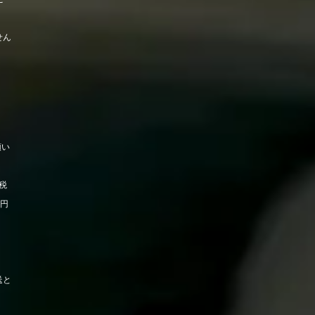
せん
願い
税
0円
送と