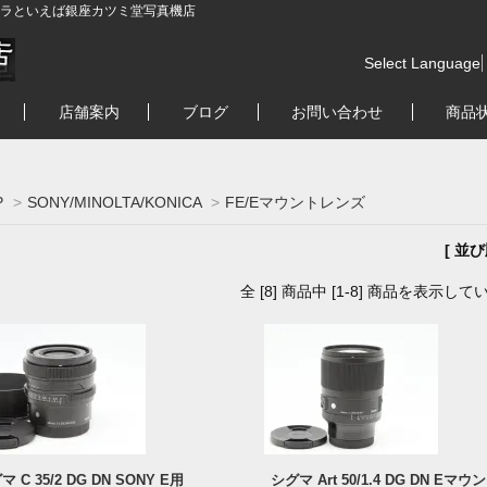
ラといえば銀座カツミ堂写真機店
Select Language
店舗案内
ブログ
お問い合わせ
商品
P
>
SONY/MINOLTA/KONICA
>
FE/Eマウントレンズ
[ 並
全 [8] 商品中 [1-8] 商品を表示して
マ C 35/2 DG DN SONY E用
シグマ Art 50/1.4 DG DN Eマウン