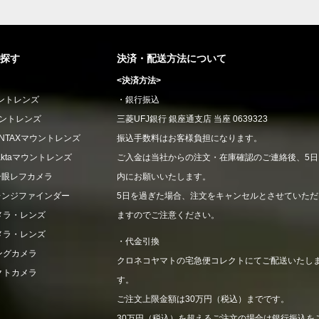
探す
決済・配送方法について
<決済方法>
ウントレンズ
・銀行振込
ウントレンズ
三菱UFJ銀行 銀座通支店 当座 0639323
CONTAXマウントレンズ
振込手数料はお客様負担になります。
xaktaマウントレンズ
ご入金は当社からの注文・在庫確認のご連絡後、5日
一眼レフカメラ
内にお願いいたします。
レンジファインダー
5日を過ぎた場合、注文をキャンセルとさせていただ
メラ・レンズ
ますのでご注意ください。
メラ・レンズ
・代金引換
ングカメラ
クロネコヤマトの宅急便コレクトにてご配送いたし
クトカメラ
す。
ご注文上限金額は30万円（税込）までです。
30万円（税込）を超えるご注文の場合は銀行振込を