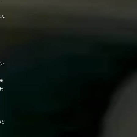
せん
願い
税
0円
送と