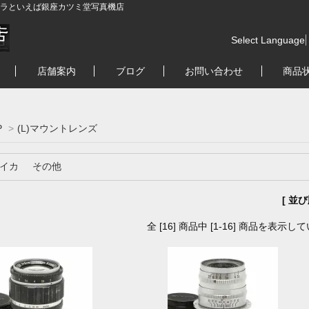
ラといえば銀座カツミ堂写真機店
Select Language
店舗案内
ブログ
お問い合わせ
商品
P
>
(L)マウントレンズ
イカ
その他
[ 並
全 [16] 商品中 [1-16] 商品を表示し