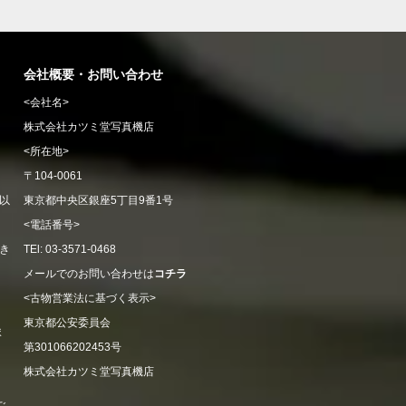
会社概要・お問い合わせ
<会社名>
株式会社カツミ堂写真機店
<所在地>
〒104-0061
以
東京都中央区銀座5丁目9番1号
<電話番号>
き
TEl: 03-3571-0468
メールでのお問い合わせは
コチラ
<古物営業法に基づく表示>
東京都公安委員会
ま
第301066202453号
株式会社カツミ堂写真機店
ご