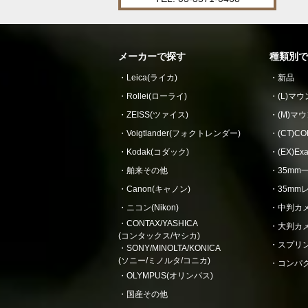
メーカーで探す
種類別で
Leica(ライカ)
新品
Rollei(ローライ)
(L)マ
ZEISS(ツァイス)
(M)マ
Voigtlander(フォクトレンダー)
(CT)
Kodak(コダック)
(EX)E
舶来その他
35mm
Canon(キャノン)
35mm
ニコン(Nikon)
中判カ
CONTAX/YASHICA
大判カ
(コンタックス/ヤシカ)
スプリ
SONY/MINOLTA/KONICA
(ソニー/ミノルタ/コニカ)
コンパ
OLYMPUS(オリンパス)
国産その他