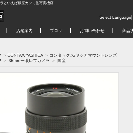
ラといえば銀座カツミ堂写真機店
Select Language
店舗案内
ブログ
お問い合わせ
商品
P
>
CONTAX/YASHICA
>
コンタックス/ヤシカマウントレンズ
P
>
35mm一眼レフカメラ
>
国産