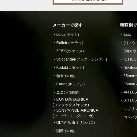
メーカーで探す
種類別で
Leica(ライカ)
新品
Rollei(ローライ)
(L)マ
ZEISS(ツァイス)
(M)マ
Voigtlander(フォクトレンダー)
(CT)
Kodak(コダック)
(EX)E
舶来その他
35mm
Canon(キャノン)
35mm
ニコン(Nikon)
中判カ
CONTAX/YASHICA
大判カ
(コンタックス/ヤシカ)
スプリ
SONY/MINOLTA/KONICA
(ソニー/ミノルタ/コニカ)
コンパ
OLYMPUS(オリンパス)
国産その他