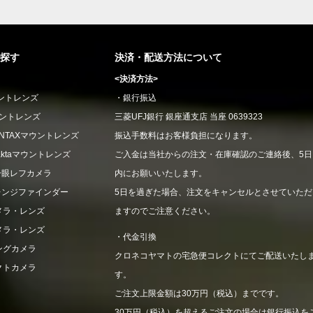
探す
決済・配送方法について
<決済方法>
ウントレンズ
・銀行振込
ウントレンズ
三菱UFJ銀行 銀座通支店 当座 0639323
CONTAXマウントレンズ
振込手数料はお客様負担になります。
xaktaマウントレンズ
ご入金は当社からの注文・在庫確認のご連絡後、5日
一眼レフカメラ
内にお願いいたします。
レンジファインダー
5日を過ぎた場合、注文をキャンセルとさせていただ
メラ・レンズ
ますのでご注意ください。
メラ・レンズ
・代金引換
ングカメラ
クロネコヤマトの宅急便コレクトにてご配送いたし
クトカメラ
す。
ご注文上限金額は30万円（税込）までです。
30万円（税込）を超えるご注文の場合は銀行振込を