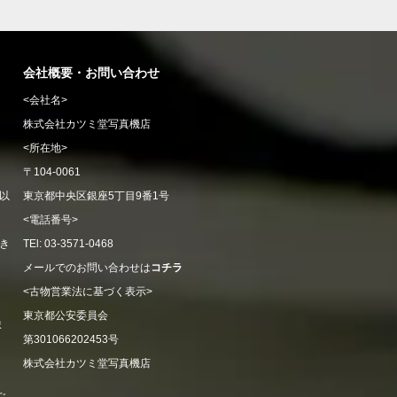
会社概要・お問い合わせ
<会社名>
株式会社カツミ堂写真機店
<所在地>
〒104-0061
以
東京都中央区銀座5丁目9番1号
<電話番号>
き
TEl: 03-3571-0468
メールでのお問い合わせは
コチラ
<古物営業法に基づく表示>
東京都公安委員会
ま
第301066202453号
株式会社カツミ堂写真機店
ご