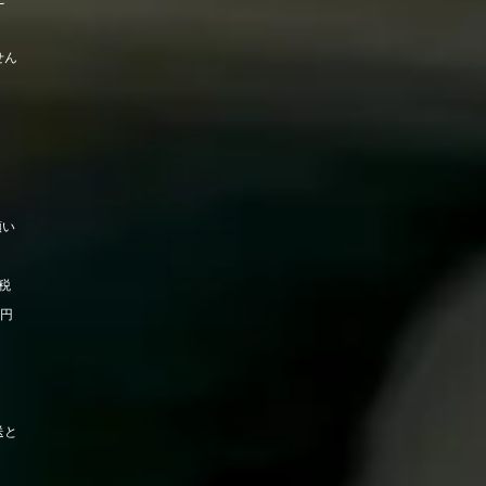
せん
願い
税
0円
送と