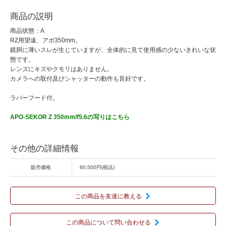
商品の説明
商品状態：A
RZ用望遠、アポ350mm。
鏡胴に薄いスレが生じていますが、全体的に見て使用感の少ないきれいな状
態です。
レンズにキズやクモリはありません。
カメラへの取付及びシャッターの動作も良好です。
ラバーフード付。
APO-SEKOR Z 350mm/f5.6の写りはこちら
その他の詳細情報
販売価格
60,500円(税込)
この商品を友達に教える
この商品について問い合わせる