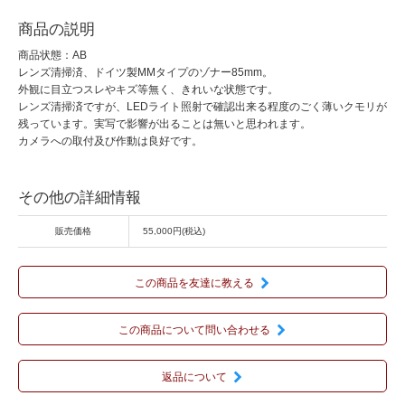
商品の説明
商品状態：AB
レンズ清掃済、ドイツ製MMタイプのゾナー85mm。
外観に目立つスレやキズ等無く、きれいな状態です。
レンズ清掃済ですが、LEDライト照射で確認出来る程度のごく薄いクモリが
残っています。実写で影響が出ることは無いと思われます。
カメラへの取付及び作動は良好です。
その他の詳細情報
販売価格
55,000円(税込)
この商品を友達に教える
この商品について問い合わせる
返品について