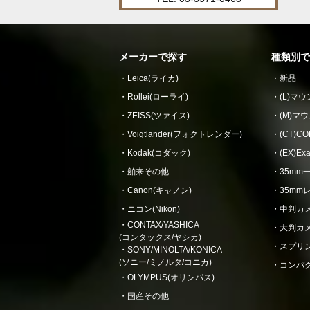
メーカーで探す
種類別で
Leica(ライカ)
新品
Rollei(ローライ)
(L)マ
ZEISS(ツァイス)
(M)マ
Voigtlander(フォクトレンダー)
(CT)
Kodak(コダック)
(EX)E
舶来その他
35mm
Canon(キャノン)
35mm
ニコン(Nikon)
中判カ
CONTAX/YASHICA
大判カ
(コンタックス/ヤシカ)
スプリ
SONY/MINOLTA/KONICA
(ソニー/ミノルタ/コニカ)
コンパ
OLYMPUS(オリンパス)
国産その他