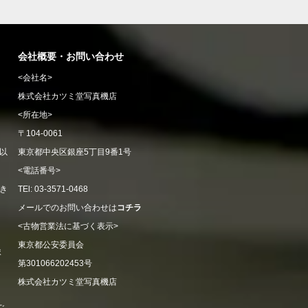
会社概要・お問い合わせ
<会社名>
株式会社カツミ堂写真機店
<所在地>
〒104-0061
以
東京都中央区銀座5丁目9番1号
<電話番号>
き
TEl: 03-3571-0468
メールでのお問い合わせは
コチラ
<古物営業法に基づく表示>
東京都公安委員会
ま
第301066202453号
株式会社カツミ堂写真機店
ご