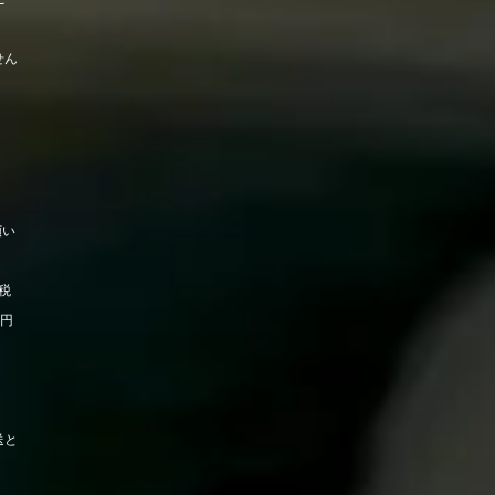
せん
願い
税
0円
送と