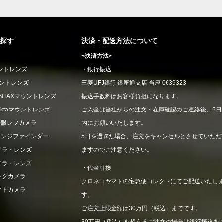
探す
決済・配送方法について
<決済方法>
ウントレンズ
・銀行振込
ウントレンズ
三菱UFJ銀行 銀座通支店 当座 0639323
CONTAXマウントレンズ
振込手数料はお客様負担になります。
xaktaマウントレンズ
ご入金は当社からの注文・在庫確認のご連絡後、5日
一眼レフカメラ
内にお願いいたします。
レンジファインダー
5日を過ぎた場合、注文をキャンセルとさせていただ
メラ・レンズ
ますのでご注意ください。
メラ・レンズ
・代金引換
ングカメラ
クロネコヤマトの宅急便コレクトにてご配送いたし
クトカメラ
す。
ご注文上限金額は30万円（税込）までです。
30万円（税込）を超えるご注文の場合は銀行振込を