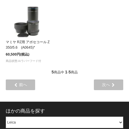
マミヤ RZ用 アポセコール Z
350/5.6 (A0645)*
60,500円(税込)
商品状態:A/ラバーフード付
5
1
5
商品中
-
商品
前へ
次へ
ほかの商品を探す