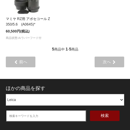
マミヤ RZ用 アポセコール Z
350/5.6 (A0645)*
60,500円(税込)
商品状態:A/ラバーフード付
5
1
5
商品中
-
商品
前へ
次へ
ほかの商品を探す
検索